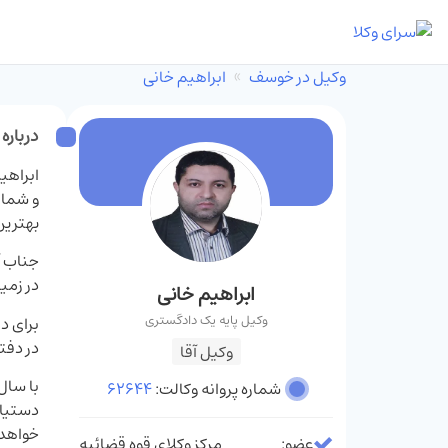
وکیل در خوسف
ابراهیم خانی
درباره
بهترین
جناب آ
در زمی
ابراهیم خانی
وکیل پایه یک دادگستری
در دفت
وکیل آقا
با سال
شماره پروانه وکالت:
62644
دستیاب
خواهد 
عضو:
مرکز وکلای قوه قضائیه