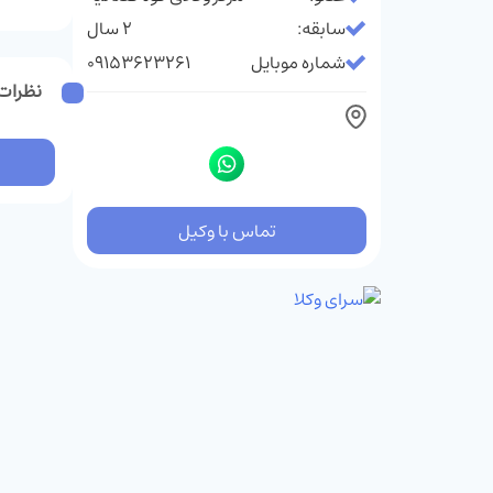
سابقه:
2 سال
شماره موبایل
09153623261
نظرات 
تماس با وکیل