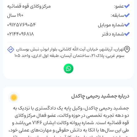
عضو:
مرکز وکلای قوه قضائیه
سابقه:
+19 سال
شماره موبایل
09125769054
شماره دفتر
02144096818
تهران، آریاشهر، خیابان آیت ‌الله کاشانی، بلوار ابوذر، نبش بوستان
سوم غربی، پلاک 21، ساختمان آیسان، طبقه اول اداری، واحد 105
درباره جمشید رحیمی چاکدل
جمشید رحیمی چاکدل، وکیل پایه یک دادگستری با نزدیک به
دو دهه تجربه تخصصی در حوزه وکالت، عضو فعال مرکز وکلای
قوه قضائیه است. شماره پروانه وکالت ایشان 7146 می‌باشد و
طی این سال‌ها با اتکا به دانش حقوقی و مهارت‌های عملی خود،