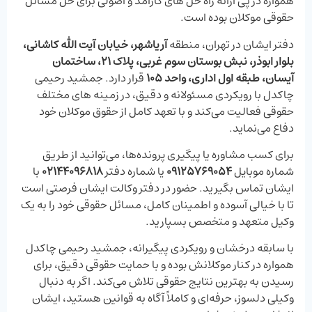
همواره در پی ارائه راه‌ حل ‌های کارآمد و اصولی برای حل مسائل
حقوقی موکلان بوده است.
دفتر ایشان در تهران، منطقه
آریاشهر، خیابان آیت ‌الله کاشانی،
بلوار ابوذر، نبش بوستان سوم غربی، پلاک 21، ساختمان
آیسان، طبقه اول اداری، واحد 105
قرار دارد. جمشید رحیمی
چاکدل با رویکردی مسئولانه و دقیق، در زمینه ‌های مختلف
حقوقی فعالیت می‌کند و با تعهد کامل از حقوق موکلان خود
دفاع می‌نماید.
برای کسب مشاوره یا پیگیری پرونده‌ها، می‌توانید از طریق
شماره موبایل
09125769054
یا شماره دفتر
02144096818
با
ایشان تماس بگیرید. حضور در دفتر وکالت ایشان فرصتی است
تا با خیالی آسوده و اطمینان کامل، مسائل حقوقی خود را به یک
وکیل متعهد و متخصص بسپارید.
با سابقه درخشان و رویکردی پیگیرانه، جمشید رحیمی چاکدل
همواره در کنار موکلانش بوده و با حمایت حقوقی دقیق، برای
رسیدن به بهترین نتایج حقوقی تلاش می‌کند. اگر به دنبال
وکیلی دلسوز، حرفه‌ای و کاملاً آگاه به قوانین هستید، ایشان