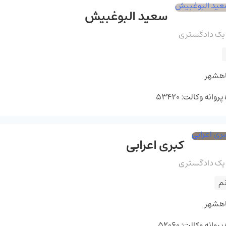
سعید البوغبیش
 یک دادگستری
اهشهر
وانه وکالت: 53420
کبری اعرابی
 یک دادگستری
م
اهشهر
وانه وکالت: 52060