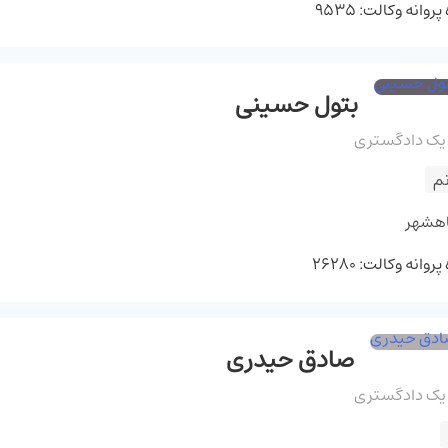
روانه وکالت: 9535
بتول حسینی
 یک دادگستری
م
اهشهر
وانه وکالت: 26280
صادق حیدری
 یک دادگستری