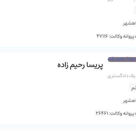
اهشهر
وانه وکالت: 47116
پریسا رحیم زاده
 یک دادگستری
م
اهشهر
وانه وکالت: 26461