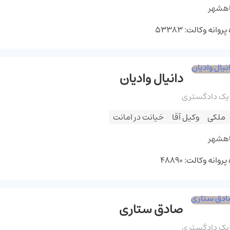
اهشهر
وانه وکالت: 53383
دانیال وادیان
 یک دادگستری
ملکی
وکیل آقا
خیانت در امانت
اهشهر
وانه وکالت: 48890
صادق ستاری
 یک دادگستری