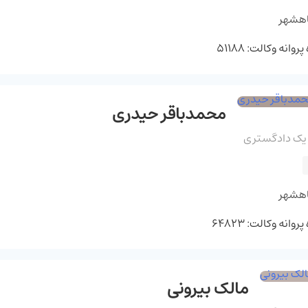
اهشهر
وانه وکالت: 51188
محمدباقر حیدری
 یک دادگستری
اهشهر
وانه وکالت: 64823
مالک بیرونی