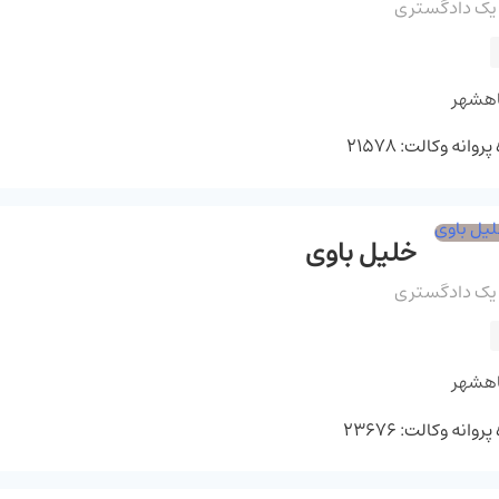
 یک دادگستری
اهشهر
وانه وکالت: 21578
خلیل باوی
 یک دادگستری
اهشهر
وانه وکالت: 23676