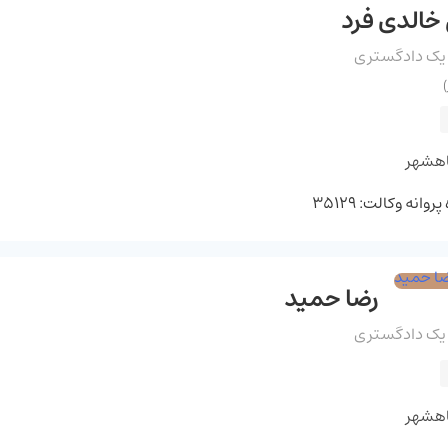
خالدی فرد
 یک دادگستری
اهشهر
وانه وکالت: 35129
رضا حمید
 یک دادگستری
اهشهر