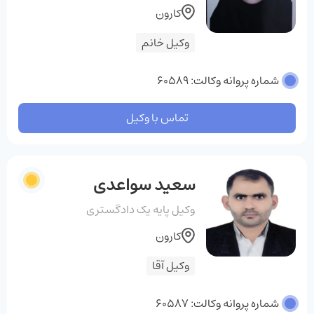
کارون
وکیل خانم
شماره پروانه وکالت: 60589
تماس با وکیل
سعید سواعدی
وکیل پایه یک دادگستری
کارون
وکیل آقا
شماره پروانه وکالت: 60587