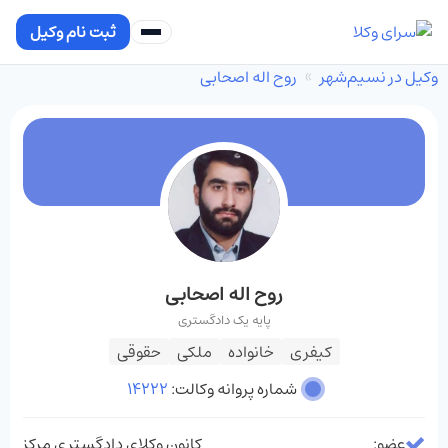
ثبت نام وکیل
وکیل در نسیم‌شهر
روح اله اصحابی
روح اله اصحابی
پایه یک دادگستری
کیفری
خانواده
ملکی
حقوقی
شماره پروانه وکالت:
14222
عضو:
کانون وکلای دادگستری مرکز