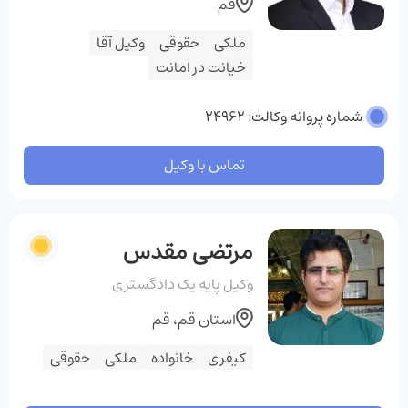
قم
ملکی
حقوقی
وکیل آقا
خیانت در امانت
شماره پروانه وکالت: 24962
تماس با وکیل
مرتضی مقدس
وکیل پایه یک دادگستری
استان قم، قم
کیفری
خانواده
ملکی
حقوقی