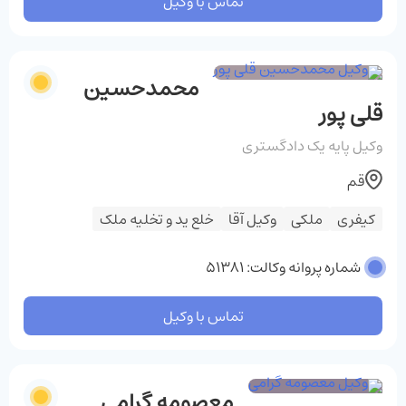
تماس با وکیل
محمدحسین
قلی پور
وکیل پایه یک دادگستری
قم
کیفری
ملکی
وکیل آقا
خلع ید و تخلیه ملک
شماره پروانه وکالت: 51381
تماس با وکیل
معصومه گرامی