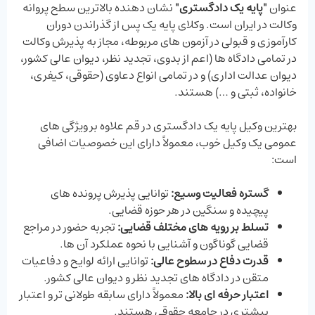
عنوان
"
پایه یک دادگستری
"
نشان ‌دهنده بالاترین سطح پروانه
وکالت در ایران است. وکلای پایه یک پس از گذراندن دوران
کارآموزی و قبولی در آزمون‌ های مربوطه، مجاز به پذیرش وکالت
در تمامی دادگاه ‌ها (اعم از بدوی، تجدید نظر، دیوان عالی کشور،
دیوان عدالت اداری) و در تمامی انواع دعاوی (حقوقی، کیفری،
خانواده، ثبتی و …) هستند.
بهترین وکیل پایه یک دادگستری در قم علاوه بر ویژگی‌ های
عمومی یک وکیل خوب، معمولاً دارای این خصوصیات اضافی
است:
گستره فعالیت وسیع:
توانایی پذیرش پرونده‌ های
پیچیده و سنگین در هر حوزه قضایی.
تسلط بر رویه ‌های مختلف قضایی:
تجربه حضور در مراجع
قضایی گوناگون و آشنایی با نحوه عملکرد آن ‌ها.
قدرت دفاع در سطوح عالی:
توانایی ارائه لوایح و دفاعیات
متقن در دادگاه‌ های تجدید نظر و دیوان عالی کشور.
اعتبار حرفه ‌ای بالا:
معمولاً دارای سابقه طولانی ‌تر و اعتبار
بیشتری در جامعه حقوقی هستند.