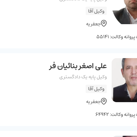
وکیل آقا
جعفریه
وانه وکالت: 55141
علی اصغر بنائیان فر
وکیل پایه یک دادگستری
وکیل آقا
جعفریه
وانه وکالت: 64942