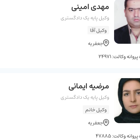
مهدی امینی
وکیل پایه یک دادگستری
وکیل آقا
جعفریه
وانه وکالت: 24971
مرضیه ایمانی
وکیل پایه یک دادگستری
وکیل خانم
جعفریه
وانه وکالت: 47885