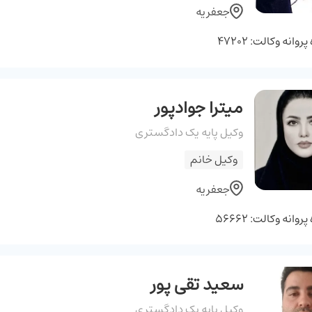
جعفریه
وانه وکالت: 47202
میترا جوادپور
وکیل پایه یک دادگستری
وکیل خانم
جعفریه
وانه وکالت: 56662
سعید تقی پور
وکیل پایه یک دادگستری