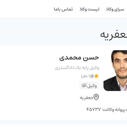
سرای وکلا
لیست وکلا
تماس باما
عفریه
حسن محمدی
وکیل پایه یک دادگستری
5
(1 نظر)
وکیل آقا
جعفریه
وانه وکالت: 45737