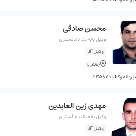
محسن صادقی
وکیل پایه یک دادگستری
وکیل آقا
جعفریه
وانه وکالت: 53582
مهدی زین العابدین
وکیل پایه یک دادگستری
وکیل آقا