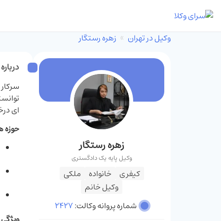
وکیل در تهران
زهره‌ رستگار
درباره 
سرکار 
توانست
ای درخ
حوزه ه
زهره‌ رستگار
وکیل پایه یک دادگستری
کیفری
خانواده
ملکی
وکیل خانم
شماره پروانه وکالت:
2427
ویژگی 