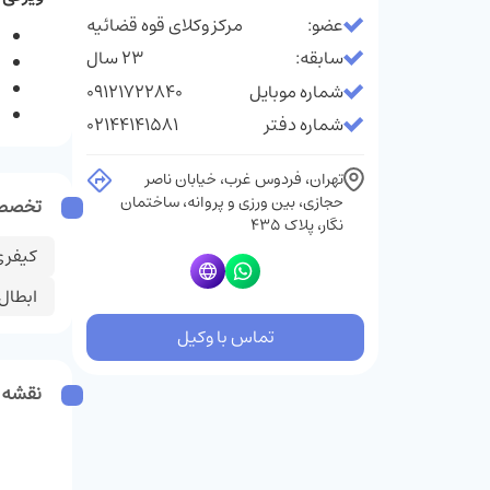
عضو:
مرکز وکلای قوه قضائیه
سابقه:
23 سال
شماره موبایل
09121722840
شماره دفتر
02144141581
تهران، فردوس غرب، خیابان ناصر
حجازی، بین ورزی و پروانه، ساختمان
تخصص
نگار، پلاک 435
کیفری
ابطال
تماس با وکیل
نقشه