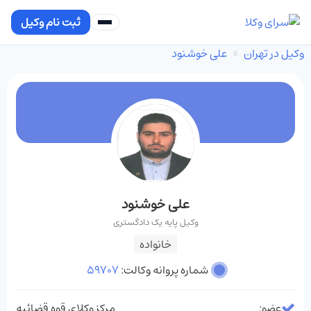
ثبت نام وکیل
وکیل در تهران
علی خوشنود
علی خوشنود
وکیل پایه یک دادگستری
خانواده
شماره پروانه وکالت:
59707
عضو:
مرکز وکلای قوه قضائیه