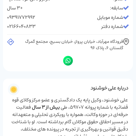
سابقه:
+3 سال
شماره موبایل
09391772992
شماره دفتر
02166040833
فرودگاه مهرآباد، خیابان پرواز، خیابان بسیج، مجتمع گمرگ
گلستان 6، پلاک 96
درباره علی خوشنود
علی خوشنود، وکیل پایه یک دادگستری و عضو مرکز وکلای قوه
قضائیه با شماره پروانه 59707، طی
بیش از 3 سال
فعالیت
حرفه‌ای در حوزه وکالت، همواره با رویکردی تحلیلی و متعهدانه
در مسیر احقاق حقوق موکلان گام برداشته است. او با شناخت
دقیق قوانین و بهره‌گیری از تجربه در پرونده ‌های مختلف،