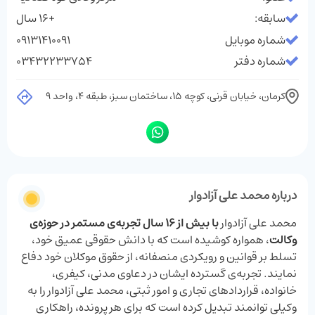
سابقه:
+16 سال
شماره موبایل
09131410091
شماره دفتر
03432233754
کرمان، خیابان قرنی، کوچه 15، ساختمان سبز، طبقه 4، واحد 9
درباره محمد علی آزادوار
محمد علی آزادوار
با بیش از 16 سال تجربه‌ی مستمر در حوزه‌ی
وکالت
، همواره کوشیده‌ است که با دانش حقوقی عمیق خود،
تسلط بر قوانین و رویکردی منصفانه، از حقوق موکلان خود دفاع
نمایند. تجربه‌ی گسترده‌ ایشان در دعاوی مدنی، کیفری،
خانواده، قراردادهای تجاری و امور ثبتی، محمد علی آزادوار را به
وکیلی توانمند تبدیل کرده است که برای هر پرونده، راهکاری