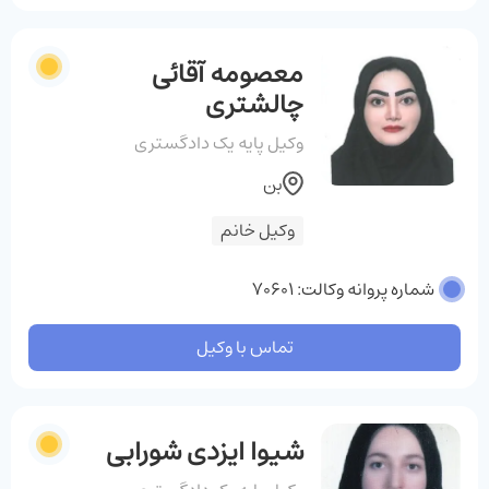
معصومه آقائی
چالشتری
وکیل پایه یک دادگستری
بن
وکیل خانم
شماره پروانه وکالت: 70601
تماس با وکیل
شیوا ایزدی شورابی