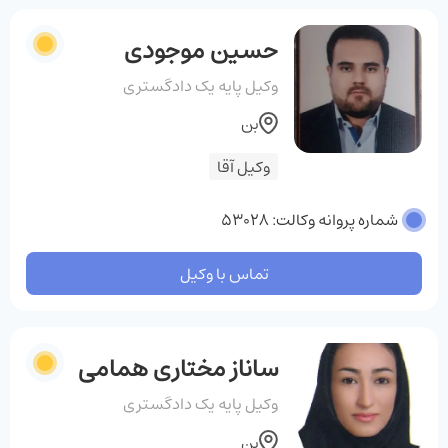
حسین موجودی
وکیل پایه یک دادگستری
بن
وکیل آقا
شماره پروانه وکالت: 53028
تماس با وکیل
ساناز مختاری همامی
وکیل پایه یک دادگستری
بن