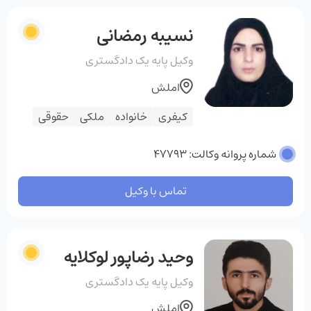
نسیبه رمضانی
وکیل پایه یک دادگستری
املش
کیفری
خانواده
ملکی
حقوقی
شماره پروانه وکالت: 47793
تماس با وکیل
وحید رضاپور لوکلایه
وکیل پایه یک دادگستری
املش