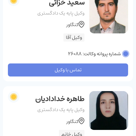
سعید خزائی
وکیل پایه یک دادگستری
کنگاور
وکیل آقا
شماره پروانه وکالت: 26088
تماس با وکیل
طاهره خدادادیان
وکیل پایه یک دادگستری
کنگاور
وکیل خانم