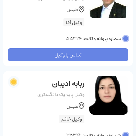
طبس
وکیل آقا
شماره پروانه وکالت: 55324
تماس با وکیل
ربابه ادیبان
وکیل پایه یک دادگستری
طبس
وکیل خانم
شماره پروانه وکالت: 35342