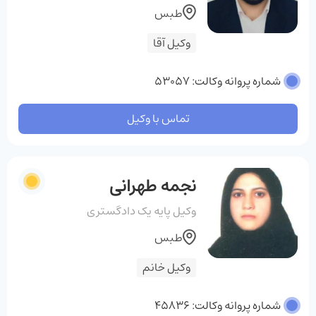
طبس
وکیل آقا
شماره پروانه وکالت: 53057
تماس با وکیل
نجمه طهرانی
وکیل پایه یک دادگستری
طبس
وکیل خانم
شماره پروانه وکالت: 45836