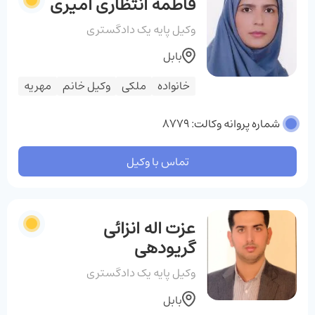
فاطمه انتظاری امیری
وکیل پایه یک دادگستری
بابل
خانواده
ملکی
وکیل خانم
مهریه
شماره پروانه وکالت: 8779
تماس با وکیل
عزت اله انزائی
گریودهی
وکیل پایه یک دادگستری
بابل