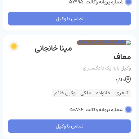
شماره پروانه وکالت: 52995
تماس با وکیل
مینا خانجانی
معاف
وکیل پایه یک دادگستری
ملارد
کیفری
خانواده
ملکی
وکیل خانم
شماره پروانه وکالت: 50894
تماس با وکیل