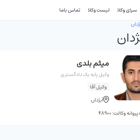
سرای وکلا
لیست وکلا
تماس باما
ژدان
ژدان
میثم بلدی
وکیل پایه یک دادگستری
وکیل آقا
آبژدان
وانه وکالت: 48900