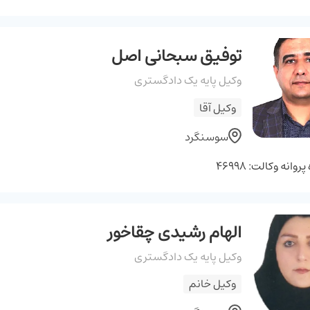
توفیق سبحانی اصل
وکیل پایه یک دادگستری
وکیل آقا
سوسنگرد
وانه وکالت: 46998
الهام رشیدی چقاخور
وکیل پایه یک دادگستری
وکیل خانم