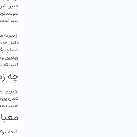
چنین شرای
سوسنگرد ک
شهر است.
از تجربه 
وکیل خوب ن
شما جلوگی
بهترین وک
کنید که بی
چه زم
بهترین زما
شدن پرونده
تغییر دهد
معیار
انتخاب وک