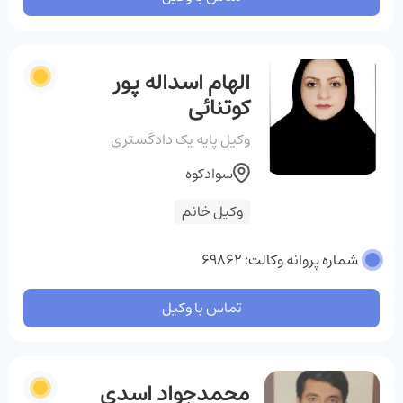
الهام اسداله پور
کوتنائی
وکیل پایه یک دادگستری
سوادکوه
وکیل خانم
شماره پروانه وکالت: 69862
تماس با وکیل
محمدجواد اسدی