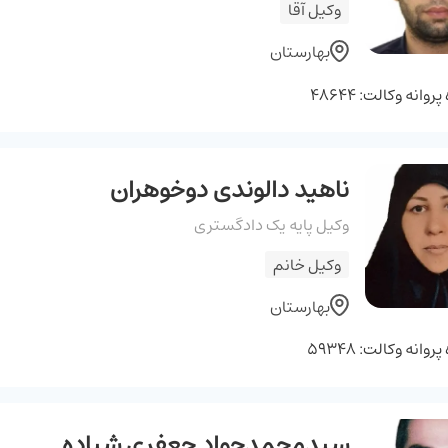
وکیل آقا
بهارستان
وانه وکالت: 48644
ناهید دالوندی دوخوهران
وکیل پایه یک دادگستری
وکیل خانم
بهارستان
وانه وکالت: 59348
سیدمحمدجواد جعفری شیاده