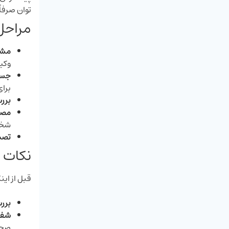
‌توان صرف
مراحل
مشخ
وکی
جست
برای
برر
مصاح
شخص
تصم
نکات م
قبل از این
بررس
شفاف
صحب