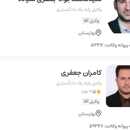
وکیل پایه یک دادگستری
وکیل آقا
بهارستان
وانه وکالت: 52412
کامران جعفری
وکیل پایه یک دادگستری
5
(3 نظر)
وکیل آقا
بهارستان
وانه وکالت: 59367