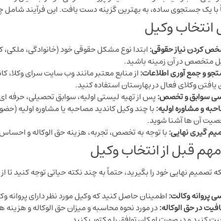
اً با یک جستجوی ساده، به بهترین گزینه دست یافت. این فرآیند شامل 
 انتخاب وکیل
ص کردن نیاز حقوقی:
ابتدا نوع مشکل حقوقی خود (خانوادگی، ملکی، کی
ل متخصص در آن زمینه باشید.
جو و جمع ‌آوری اطلاعات:
از منابع معتبر مانند وب سایت سرای وکلا، ک
 یافتن وکلای فعال در بهارستان استفاده کنید.
سی سوابق و تخصص:
پس از تهیه لیستی اولیه، سوابق تحصیلی، حرفه‌ ای
به و مشاوره اولیه:
با چند وکیل کاندید مصاحبه یا مشاوره اولیه (حضوری
یت آن ‌ها آشنا شوید.
یم ‌گیری نهایی:
با توجه به تخصص، تجربه، هزینه حق ‌الوکاله و احساس ر
هم قبل از انتخاب وکیل
که تصمیم نهایی خود را بگیرید، حتماً به چند نکته حیاتی توجه کنید تا 
ی پروانه وکالت:
اطمینان حاصل کنید که وکیل مورد نظر دارای پروانه وک
یت در حق‌ الوکاله:
در مورد نحوه محاسبه و میزان حق ‌الوکاله و هزینه 
ت کنید و در صورت امکان توافق را مکتوب کنید.