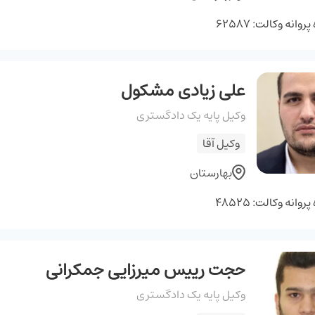
وانه وکالت: 62587
علی زیادی مشکول
وکیل پایه یک دادگستری
وکیل آقا
بهارستان
وانه وکالت: 48525
حجت رییس میرزایی جمکرانی
وکیل پایه یک دادگستری